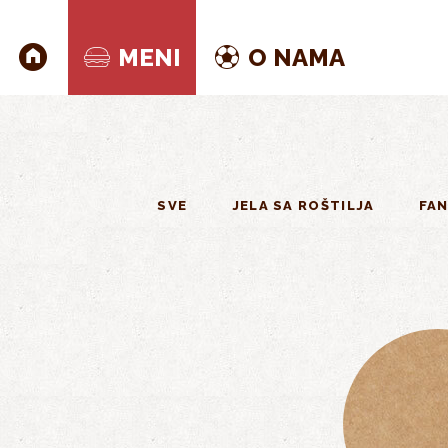
Skoči na glavni sadržaj
MENI
O NAMA
SVE
JELA SA ROŠTILJA
FAN