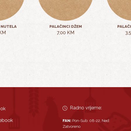
 NUTELA
PALAČINCI DŽEM
PALAČ
 KM
7,00 KM
3,
Radno vrijeme:
ook
ebook
FAN:
Pon-Sub: 08-22, Ned:
Zatvoreno