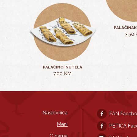
PALAČINAK
3,50
PALAČINCI NUTELA
7,00 KM
Naslovnica
FAN Faceb
Meni
PETICA Fac
O nama