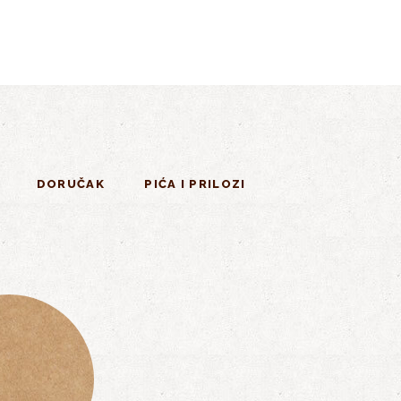
DORUČAK
PIĆA I PRILOZI