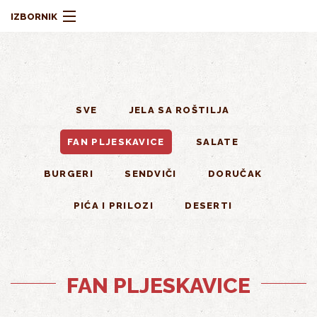
Skoči na glavni sadržaj
IZBORNIK
SVE
JELA SA ROŠTILJA
MENI
FAN PLJESKAVICE
SALATE
BURGERI
SENDVIČI
DORUČAK
O NAMA
PIĆA I PRILOZI
DESERTI
FAN PLJESKAVICE